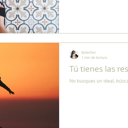
BalanSer
1 min de lectura
Tú tienes las r
No busques un ideal, búscat