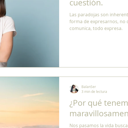
cuestión.
Las paradojas son inheren
forma de expresarnos, no d
comunica, todo expresa.
BalanSer
3 min de lectura
¿Por qué tenem
maravillosamen
Nos pasamos la vida busca