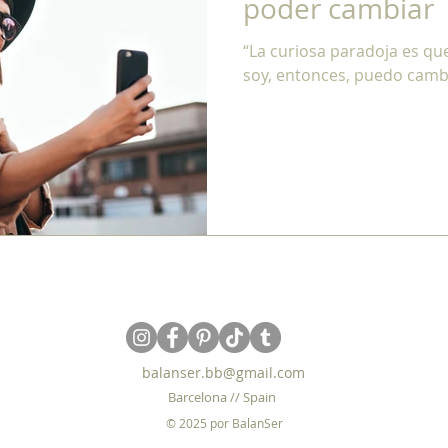
poder cambiar
“La curiosa paradoja es q
soy, entonces, puedo cambi
balanser.bb@gmail.com
Barcelona
// Spain
© 2025 por
BalanSer