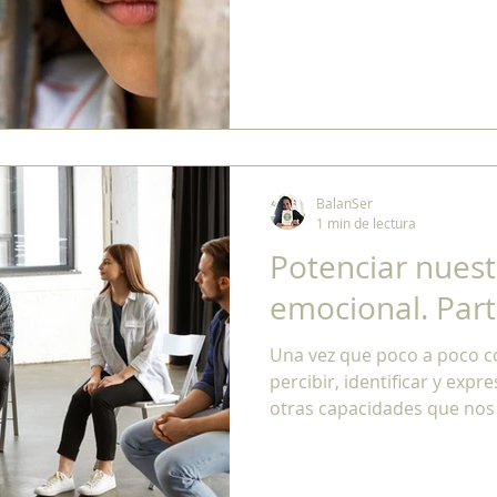
BalanSer
1 min de lectura
Potenciar nuest
emocional. Parte
Una vez que poco a poco c
percibir, identificar y exp
otras capacidades que no