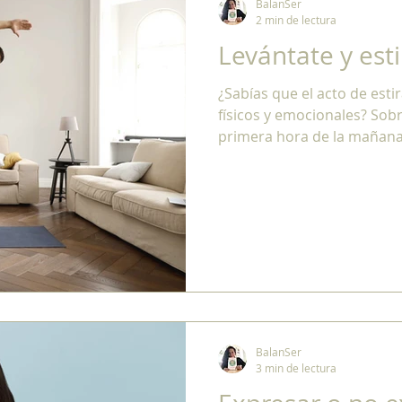
BalanSer
2 min de lectura
Levántate y esti
¿Sabías que el acto de esti
físicos y emocionales? Sob
primera hora de la mañana
BalanSer
3 min de lectura