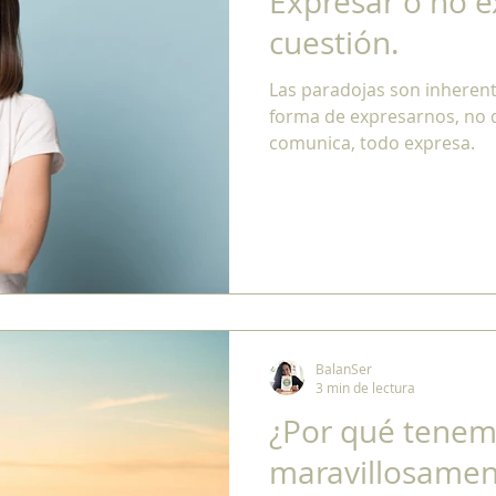
Expresar o no e
cuestión.
Las paradojas son inheren
forma de expresarnos, no d
comunica, todo expresa.
BalanSer
3 min de lectura
¿Por qué tenem
maravillosamen