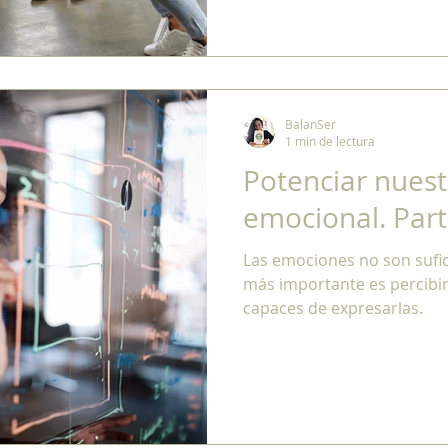
BalanSer
1 min de lectura
Potenciar nuest
emocional. Part
Las emociones no son suficientes para producir ideas. Lo
más importante es percibirla
capaces de expresarlas.