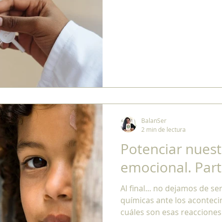
BalanSer
2 min de lectura
Potenciar nuest
emocional. Parte
Al final... no dejamos de s
químicas ante los aconteci
cuáles son esas reacciones