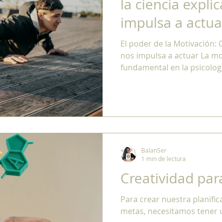
la ciencia expli
impulsa a actua
El poder de la Motivación: 
nos impulsa a actuar La m
fundamental en la psicologí
BalanSer
1 min de lectura
Creatividad par
Para crear nuestra planific
metas, necesitamos tener 